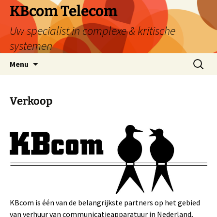
Ga
KBcom Telecom
naar
Uw specialist in complexe & kritische
de
inhoud
systemen
Zoeken
Menu
naar:
Verkoop
KBcom is één van de belangrijkste partners op het gebied
van verhuur van communicatieapparatuur in Nederland,