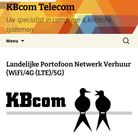
Ga
KBcom Telecom
naar
Uw specialist in complexe & kritische
de
inhoud
systemen
Zoeken
Menu
naar:
Landelijke Portofoon Netwerk Verhuur
(WiFi/4G (LTE)/5G)