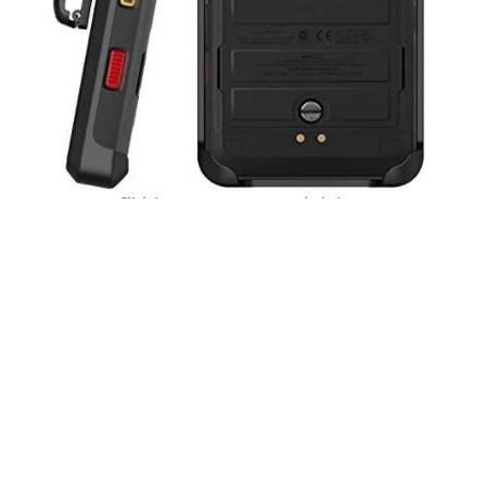
Altijd Eigen Fr
equentie voor alle groepen,
zelfs voor 2 dagen
Radio Over LTE systeem van Itnomy BV garandeert eigen
frequentie voor alle gebruikers groepen van haar
portofoon verhuur dienst. Onze systeem werkt met digitale